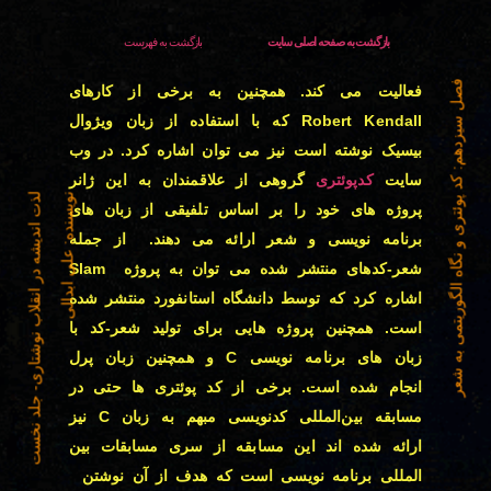
بازگشت به صفحه اصلی سایت
بازگشت به فهرست
فصل سیزدهم:
فعالیت می کند. همچنین به برخی از کارهای
Robert Kendall که با استفاده از زبان ویژوال
بیسیک نوشته است نیز می توان اشاره کرد. در وب
کد پوئتری و نگاه الگوریتمی به شعر
سایت
کدپوئتری
گروهی از علاقمندان به این ژانر
نویسنده: علی ابدالی
لذت اندیشه در انقلاب نوشتاری- جلد نخست
پروژه های خود را بر اساس تلفیقی از زبان های
برنامه نویسی و شعر ارائه می دهند. از جمله
شعر-کدهای منتشر شده می توان به پروژه Slam
اشاره کرد که توسط دانشگاه استانفورد منتشر شده
است. همچنین پروژه هایی برای تولید شعر-کد با
زبان های برنامه نویسی C و همچنین زبان پرل
انجام شده است. برخی از کد پوئتری ها حتی در
مسابقه بین‌المللی کدنویسی مبهم به زبان C نیز
ارائه شده اند این مسابقه از سری مسابقات بین
المللی برنامه نویسی است که هدف از آن نوشتن