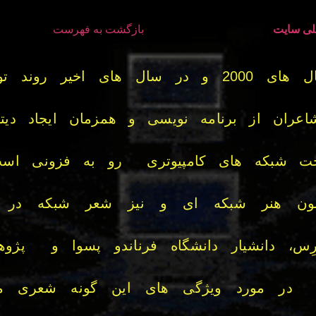
لی سایت
بازگشت به فهرست
شعر شبکه بعد از سال های 2000 و در سال های اخیر روند
اعران از برنامه نویسی و همزمان ایجاد دیتا
 شبکه های کامپیوتری رو به فزونی اس
رامون هنر شبکه ای و نیز شعر شبکه در 
ِس، دانشیار دانشگاه فرناندو پسوا و پژوه
 در مورد ویژگی های این گونه شعری مع