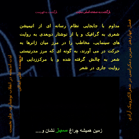
بازگشت به صفحه اصلی سایت
بازگشت به فهرست
فصل چهاردهم:
مداوم با جابجایی نظام رسانه ای از انیمیشن
شعری به گرافیک و یا از نوشتار دوبعدی به روایت
های سینمایی، مخاطب را در مرز میان ژانرها به
تمرین دمکراسی در شعرالکترونیک آزادی
حرکت در می آورند، به گونه ای که مرز مدرنیستی
نویسنده: علی ابدالی
لذت اندیشه در انقلاب نوشتاری- جلد نخست
شعر به چالش گرفته شده و با مرکززدایی از
روایت جاری در شعر