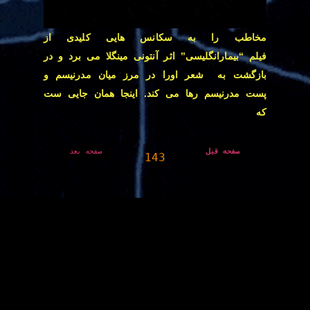
مخاطب را به سکانس هایی کلیدی از
فیلم “بیمارانگلیسی” اثر آنتونی مینگلا می برد و در
بازگشت به شعر اورا در مرز میان مدرنیسم و
پست مدرنیسم رها می کند. اینجا همان جایی ست
که
 صفحه قبل
صفحه بعد
143